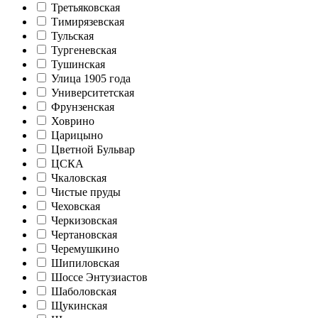
Третьяковская
Тимирязевская
Тульская
Тургеневская
Тушинская
Улица 1905 года
Университетская
Фрунзенская
Ховрино
Царицыно
Цветной Бульвар
ЦСКА
Чкаловская
Чистые пруды
Чеховская
Черкизовская
Чертановская
Черемушкино
Шипиловская
Шоссе Энтузиастов
Шаболовская
Щукинская