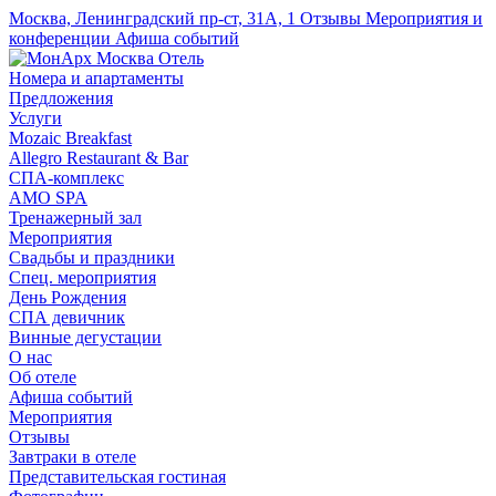
Москва, Ленинградский пр-ст, 31А, 1
Отзывы
Мероприятия и
конференции
Афиша событий
Номера и апартаменты
Предложения
Услуги
Mozaic Breakfast
Allegro Restaurant & Bar
СПА-комплекс
AMO SPA
Тренажерный зал
Мероприятия
Свадьбы и праздники
Спец. мероприятия
День Рождения
СПА девичник
Винные дегустации
О нас
Об отеле
Афиша событий
Мероприятия
Отзывы
Завтраки в отеле
Представительская гостиная