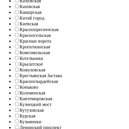
Калужская
Каховская
Каширская
Китай город
Киевская
Краснопресненская
Красносельская
Красные ворота
Кропоткинская
Комсомольская
Котельники
Крылатское
Кожуховская
Крестьянская Застава
Красногвардейская
Коньково
Коломенская
Кантемировская
Кузнецкий мост
Кутузовская
Курская
Кузьминки
Ленинский проспект