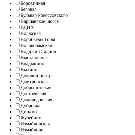
Боровицкая
Беговая
Бульвар Рокоссовского
Варшавское шоссе
ВДНХ
Волжская
Воробьевы Горы
Волоколамская
Водный Стадион
Выставочная
Владыкино
Выхино
Деловой центр
Дмитровская
Добрынинская
Достоевская
Домодедовская
Дубровка
Динамо
Жулебино
Измайловская
Измайлово