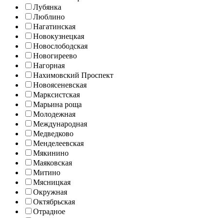
Лубянка
Люблино
Нагатинская
Новокузнецкая
Новослободская
Новогиреево
Нагорная
Нахимовский Проспект
Новоясеневская
Марксистская
Марьина роща
Молодежная
Международная
Медведково
Менделеевская
Мякинино
Маяковская
Митино
Мясницкая
Окружная
Октябрьская
Отрадное