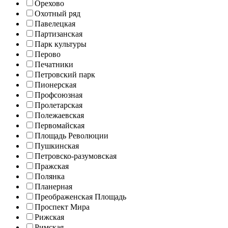
Орехово
Охотный ряд
Павелецкая
Партизанская
Парк культуры
Перово
Печатники
Петровский парк
Пионерская
Профсоюзная
Пролетарская
Полежаевская
Первомайская
Площадь Революции
Пушкинская
Петровско-разумовская
Пражская
Полянка
Планерная
Преображенская Площадь
Проспект Мира
Рижская
Римская