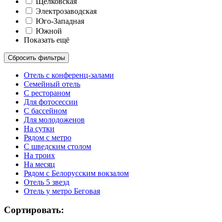
Щелковская
Электрозаводская
Юго-Западная
Южной
Показать ещё
Сбросить фильтры
Отель с конференц-залами
Семейный отель
С рестораном
Для фотосессии
С бассейном
Для молодоженов
На сутки
Рядом с метро
С шведским столом
На троих
На месяц
Рядом с Белорусским вокзалом
Отель 5 звезд
Отель у метро Беговая
Сортировать: