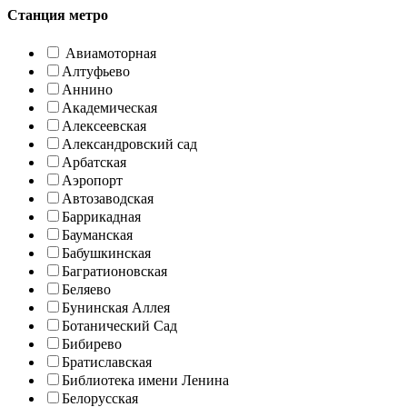
Станция метро
Авиамоторная
Алтуфьево
Аннино
Академическая
Алексеевская
Александровский сад
Арбатская
Аэропорт
Автозаводская
Баррикадная
Бауманская
Бабушкинская
Багратионовская
Беляево
Бунинская Аллея
Ботанический Сад
Бибирево
Братиславская
Библиотека имени Ленина
Белорусская