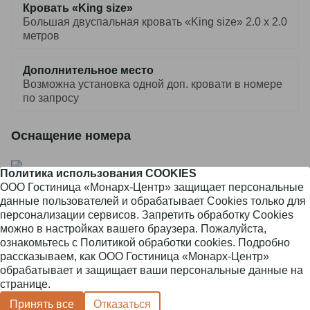
Кровать «King size»
Большая двуспальная кровать «King size» 2.0 x 2.0
метров
Дополнительное место
Возможна установка одной доп. кровати в номере
по запросу
Оснащение номера
Телевизор
Политика использования COOKIES
ООО Гостиница «Монарх-Центр» защищает персональные
Wi-Fi
данные пользователей и обрабатывает Cookies только для
персонализации сервисов. Запретить обработку Cookies
Телефон
можно в настройках вашего браузера. Пожалуйста,
ознакомьтесь с
Политикой обработки cookies
. Подробно
Кондиционер
рассказываем, как ООО Гостиница «Монарх-Центр»
ru
обрабатывает и защищает ваши персональные данные
на
Фен
странице.
en
Принять все
Отказаться
Кофемашина