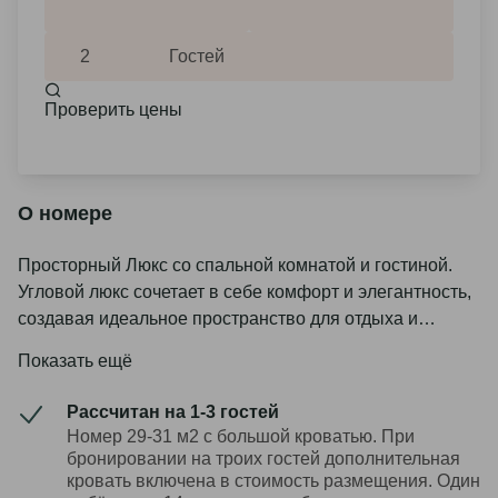
Заезд
Выезд
2
Гостей
Проверить цены
O номере
Просторный Люкс со спальной комнатой и гостиной.
Угловой люкс сочетает в себе комфорт и элегантность,
создавая идеальное пространство для отдыха и
работы. Этот номер идеально подходит для деловых
Показать ещё
путешественников, семей или романтических пар,
которые хотят насладиться роскошью и уютом во
Рассчитан на 1-3 гостей
время своего пребывания в отеле.
Номер 29-31 м2 с большой кроватью. При
бронировании на троих гостей дополнительная
кровать включена в стоимость размещения. Один