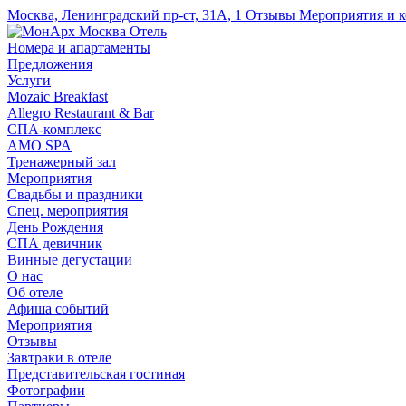
Москва, Ленинградский пр-ст, 31А, 1
Отзывы
Мероприятия и 
Номера и апартаменты
Предложения
Услуги
Mozaic Breakfast
Allegro Restaurant & Bar
СПА-комплекс
AMO SPA
Тренажерный зал
Мероприятия
Свадьбы и праздники
Спец. мероприятия
День Рождения
СПА девичник
Винные дегустации
О нас
Об отеле
Афиша событий
Мероприятия
Отзывы
Завтраки в отеле
Представительская гостиная
Фотографии