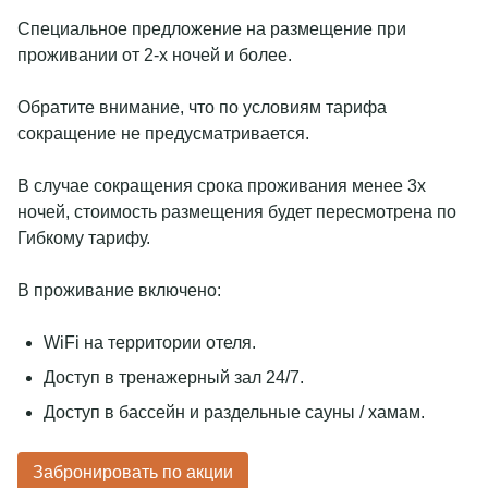
Свадьбы
Отзывы
Специальное предложение на размещение при
Спец. мероприятия
Завтраки в отеле
проживании от 2-х ночей и более.
СПА девичник
Мероприятия и конференции
+7 495 995 00 09
Представительская гостиная
reservations@monarchhotels.ru
Фотографии
Обратите внимание, что по условиям тарифа
Партнеры
сокращение не предусматривается.
Telegram chat
Блог
Правовая информация
MAX
В случае сокращения срока проживания менее 3х
ночей, стоимость размещения будет пересмотрена по
Гибкому тарифу.
Социальные сети
В проживание включено:
WiFi на территории отеля.
Доступ в тренажерный зал 24/7.
Доступ в бассейн и раздельные сауны / хамам.
Забронировать по акции