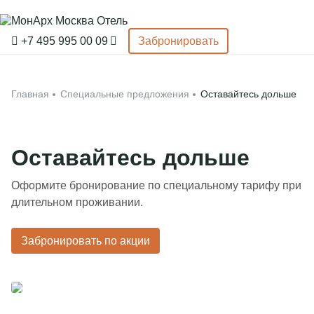
Забронировать
+7 495 995 00 09
Забронировать
Главная
Главная
Специальные предложения
Оставайтесь дольше
Применить
Номера и апартаменты
Спецпредложения
Оставайтесь дольше
Афиша событий
Оформите бронирование по специальному тарифу при
Услуги
длительном проживании.
Организация мероприятий
Забронировать по акции
Mozaic Breakfast
Об отеле
Allegro Restaurant & Bar
СПА-комплекс
Pets – friendly
AMO SPA
Тренажерный зал
О нас
Контакты
Мероприятия и конференции
Афиша событий