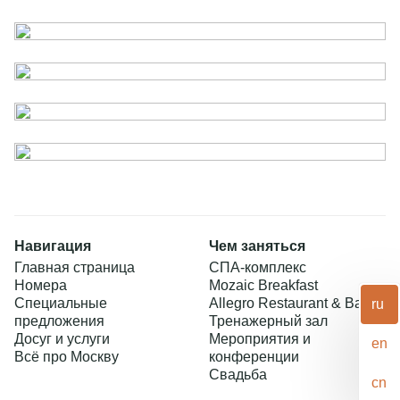
Свадьбы
Отзывы
Спец. мероприятия
Завтраки в отеле
СПА девичник
Мероприятия и конференции
+7 495 995 00 09
Представительская гостиная
reservations@monarchhotels.ru
Фотографии
Партнеры
Telegram chat
Блог
Правовая информация
MAX
Социальные сети
Навигация
Чем заняться
Главная страница
СПА-комплекс
Номера
Mozaic Breakfast
Специальные
Allegro Restaurant & Bar
ru
предложения
Тренажерный зал
Досуг и услуги
Мероприятия и
en
Всё про Москву
конференции
Свадьба
cn