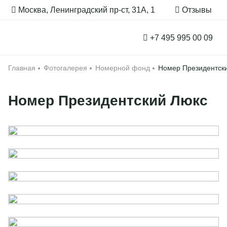
Москва, Ленинградский пр-ст, 31А, 1
Отзывы
Забронировать
+7 495 995 00 09
Главная
Главная
Фотогалерея
Номерной фонд
Номер Президентск
Применить
Номера и апартаменты
Номер Президентский Люкс
Спецпредложения
Афиша событий
Услуги
Организация мероприятий
Mozaic Breakfast
Об отеле
Allegro Restaurant & Bar
СПА-комплекс
Pets – friendly
AMO SPA
Тренажерный зал
О нас
Контакты
Мероприятия и конференции
Афиша событий