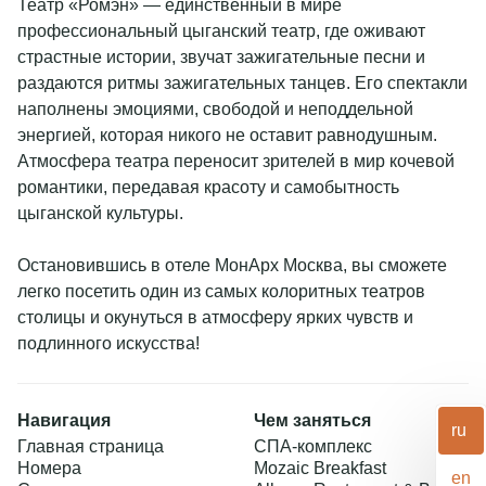
Театр «Ромэн» — единственный в мире
Свадьбы
Отзывы
профессиональный цыганский театр, где оживают
Спец. мероприятия
Завтраки в отеле
страстные истории, звучат зажигательные песни и
СПА девичник
Мероприятия и конференции
+7 495 995 00 09
Представительская гостиная
раздаются ритмы зажигательных танцев. Его спектакли
reservations@monarchhotels.ru
Фотографии
наполнены эмоциями, свободой и неподдельной
Партнеры
энергией, которая никого не оставит равнодушным.
Telegram chat
Блог
Атмосфера театра переносит зрителей в мир кочевой
Правовая информация
MAX
романтики, передавая красоту и самобытность
цыганской культуры.
Социальные сети
Остановившись в отеле МонАрх Москва, вы сможете
легко посетить один из самых колоритных театров
столицы и окунуться в атмосферу ярких чувств и
подлинного искусства!
Навигация
Чем заняться
ru
Главная страница
СПА-комплекс
Номера
Mozaic Breakfast
en