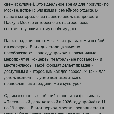
Свадьбы
Отзывы
свежих куличей. Это идеальное время для прогулок по
Спец. мероприятия
Завтраки в отеле
Москве, встреч с близкими и семейного отдыха. В
СПА девичник
Мероприятия и конференции
+7 495 995 00 09
нашем материале вы найдёте идеи, как провести
Представительская гостиная
Пасху в Москве интересно и с настроением,
reservations@monarchhotels.ru
Фотографии
соответствующим этому особому дню.
Партнеры
Telegram chat
Блог
Правовая информация
Пасха традиционно отмечается с размахом и особой
MAX
атмосферой. В эти дни столица заметно
преображается: повсюду проходят праздничные
Социальные сети
мероприятия, концерты, театральные постановки и
мастер-классы. Такой формат делает праздник
доступным и интересным как для взрослых, так и для
детей, позволяя глубже познакомиться с
православными традициями и культурой.
Одним из главных событий становится фестиваль
«Пасхальный дар», который в 2026 году пройдёт с 11
по 19 апреля. В этот период Москва превращается в