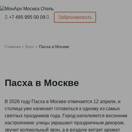
Забронировать
+7 495 995 00 09
Забронировать
Главная
Применить
Номера и апартаменты
Главная
Блог
Пасха в Москве
Спецпредложения
Афиша событий
Пасха в Москве
Услуги
Организация мероприятий
Mozaic Breakfast
В 2026 году Пасха в Москве отмечается 12 апреля, и
Об отеле
Allegro Restaurant & Bar
столица уже начинает готовиться к одному из самых
СПА-комплекс
светлых праздников года. Город наполняется весенним
Pets – friendly
AMO SPA
настроением: улицы украшают праздничным декором,
Тренажерный зал
О нас
Контакты
звучит колокольный звон, а в воздухе витает аромат
Мероприятия и конференции
Афиша событий