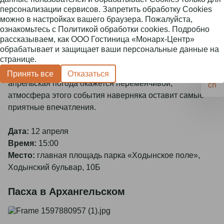
персонализации сервисов. Запретить обработку Cookies
настроение Светлого Воскресения и провести этот
можно в настройках вашего браузера. Пожалуйста,
день в тёплой, светлой обстановке.
ознакомьтесь с
Политикой обработки cookies
. Подробно
рассказываем, как ООО Гостиница «Монарх-Центр»
ru
Пасхальный концерт в парке «Ходынское поле»
обрабатывает и защищает ваши персональные данные
на
странице.
подойдёт и взрослым, и детям, а сама площадка
en
удобна для прогулки и отдыха всей семьёй. Даже если
Принять все
Отказаться
апрельская погода окажется переменчивой,
cn
атмосфера этого события наверняка оставит самые
приятные впечатления.
Дата:
12 апреля
Время:
15:00
Место:
главная площадь парка «Ходынское поле»,
Ходынский бульвар, 10Б
Пасха в Архангельском